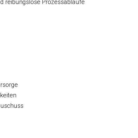
d reibungslose Prozessabläufe
orsorge
keiten
zuschuss