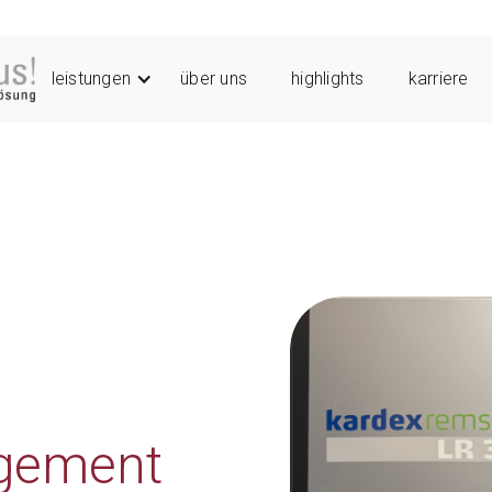
leistungen
über uns
highlights
karriere
gement