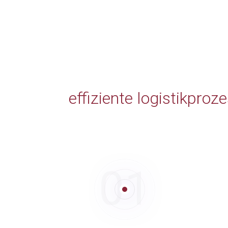
effiziente logistikproz
01