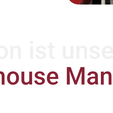
on ist uns
house Ma