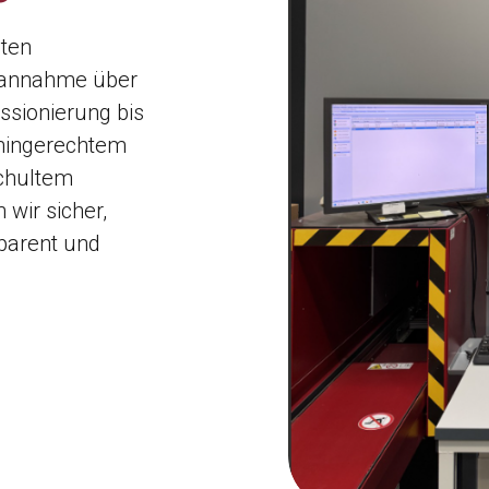
mten
enannahme über
ssionierung bis
rmingerechtem
schultem
wir sicher,
sparent und